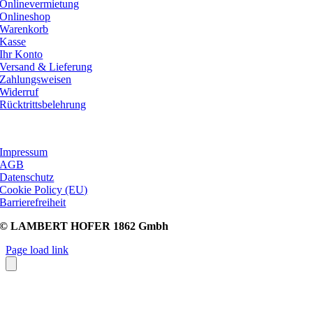
Onlinevermietung
Onlineshop
Warenkorb
Kasse
Ihr Konto
Versand & Lieferung
Zahlungsweisen
Widerruf
Rücktrittsbelehrung
Rechtliches
Impressum
AGB
Datenschutz
Cookie Policy (EU)
Barrierefreiheit
© LAMBERT HOFER 1862 Gmbh
Page load link
Go
to
Top