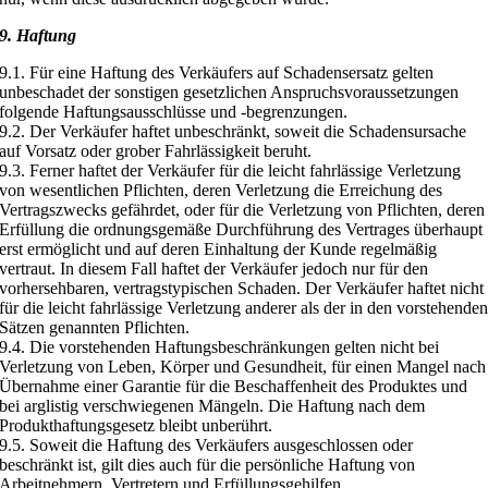
9. Haftung
9.1. Für eine Haftung des Verkäufers auf Schadensersatz gelten
unbeschadet der sonstigen gesetzlichen Anspruchsvoraussetzungen
folgende Haftungsausschlüsse und -begrenzungen.
9.2. Der Verkäufer haftet unbeschränkt, soweit die Schadensursache
auf Vorsatz oder grober Fahrlässigkeit beruht.
9.3. Ferner haftet der Verkäufer für die leicht fahrlässige Verletzung
von wesentlichen Pflichten, deren Verletzung die Erreichung des
Vertragszwecks gefährdet, oder für die Verletzung von Pflichten, deren
Erfüllung die ordnungsgemäße Durchführung des Vertrages überhaupt
erst ermöglicht und auf deren Einhaltung der Kunde regelmäßig
vertraut. In diesem Fall haftet der Verkäufer jedoch nur für den
vorhersehbaren, vertragstypischen Schaden. Der Verkäufer haftet nicht
für die leicht fahrlässige Verletzung anderer als der in den vorstehende
Sätzen genannten Pflichten.
9.4. Die vorstehenden Haftungsbeschränkungen gelten nicht bei
Verletzung von Leben, Körper und Gesundheit, für einen Mangel nach
Übernahme einer Garantie für die Beschaffenheit des Produktes und
bei arglistig verschwiegenen Mängeln. Die Haftung nach dem
Produkthaftungsgesetz bleibt unberührt.
9.5. Soweit die Haftung des Verkäufers ausgeschlossen oder
beschränkt ist, gilt dies auch für die persönliche Haftung von
Arbeitnehmern, Vertretern und Erfüllungsgehilfen.