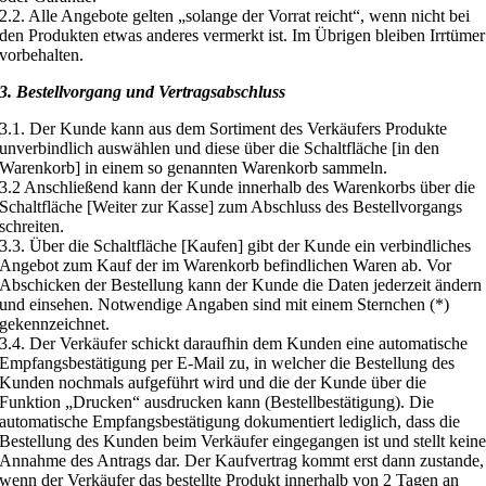
2.2. Alle Angebote gelten „solange der Vorrat reicht“, wenn nicht bei
den Produkten etwas anderes vermerkt ist. Im Übrigen bleiben Irrtümer
vorbehalten.
3. Bestellvorgang und Vertragsabschluss
3.1. Der Kunde kann aus dem Sortiment des Verkäufers Produkte
unverbindlich auswählen und diese über die Schaltfläche [in den
Warenkorb] in einem so genannten Warenkorb sammeln.
3.2 Anschließend kann der Kunde innerhalb des Warenkorbs über die
Schaltfläche [Weiter zur Kasse] zum Abschluss des Bestellvorgangs
schreiten.
3.3. Über die Schaltfläche [Kaufen] gibt der Kunde ein verbindliches
Angebot zum Kauf der im Warenkorb befindlichen Waren ab. Vor
Abschicken der Bestellung kann der Kunde die Daten jederzeit ändern
und einsehen. Notwendige Angaben sind mit einem Sternchen (*)
gekennzeichnet.
3.4. Der Verkäufer schickt daraufhin dem Kunden eine automatische
Empfangsbestätigung per E-Mail zu, in welcher die Bestellung des
Kunden nochmals aufgeführt wird und die der Kunde über die
Funktion „Drucken“ ausdrucken kann (Bestellbestätigung). Die
automatische Empfangsbestätigung dokumentiert lediglich, dass die
Bestellung des Kunden beim Verkäufer eingegangen ist und stellt kein
Annahme des Antrags dar. Der Kaufvertrag kommt erst dann zustande,
wenn der Verkäufer das bestellte Produkt innerhalb von 2 Tagen an