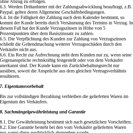
ohne Abzug zu erfolgen.
6.3. Werden Drittanbieter mit der Zahlungsabwicklung beauftragt, z.B.
Paypal. gelten deren Allgemeine Geschäftsbedingungen.
6.4. Ist die Fälligkeit der Zahlung nach dem Kalender bestimmt, so
kommt der Kunde bereits durch Versäumung des Termins in Verzug. I
diesem Fall hat der Kunde Verzugszinsen in Höhe von 5
Prozentpunkten über dem Basiszinssatz zu zahlen.
6.5. Die Verpflichtung des Kunden zur Zahlung von Verzugszinsen
schließt die Geltendmachung weiterer Verzugsschäden durch den
Verkäufer nicht aus.
6.6. Ein Recht zur Aufrechnung steht dem Kunden nur zu, wenn seine
Gegenansprüche rechtskräftig festgestellt oder von dem Verkäufer
anerkannt sind. Der Kunde kann ein Zurückbehaltungsrecht nur
ausüben, soweit die Ansprüche aus dem gleichen Vertragsverhältnis
resultieren.
7. Eigentumsvorbehalt
Bis zur vollständigen Bezahlung verbleiben die gelieferten Waren im
Eigentum des Verkäufers.
8. Sachmängelgewährleistung und Garantie
8.1. Die Gewährleistung bestimmt sich nach gesetzlichen Vorschriften.
8.2. Eine Garantie besteht bei den vom Verkäufer gelieferten Waren
nur, wenn diese ausdrücklich abgegeben wurde.