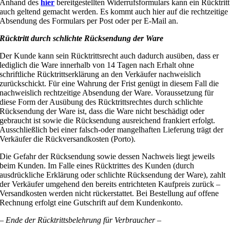
Anhand des
hier
bereitgestellten Widerrufsformulars kann ein Rücktritt
auch geltend gemacht werden. Es kommt auch hier auf die rechtzeitige
Absendung des Formulars per Post oder per E-Mail an.
Rücktritt durch schlichte Rücksendung der Ware
Der Kunde kann sein Rücktrittsrecht auch dadurch ausüben, dass er
lediglich die Ware innerhalb von 14 Tagen nach Erhalt ohne
schriftliche Rücktrittserklärung an den Verkäufer nachweislich
zurückschickt. Für eine Wahrung der Frist genügt in diesem Fall die
nachweislich rechtzeitige Absendung der Ware. Voraussetzung für
diese Form der Ausübung des Rücktrittsrechtes durch schlichte
Rücksendung der Ware ist, dass die Ware nicht beschädigt oder
gebraucht ist sowie die Rücksendung ausreichend frankiert erfolgt.
Ausschließlich bei einer falsch-oder mangelhaften Lieferung trägt der
Verkäufer die Rückversandkosten (Porto).
Die Gefahr der Rücksendung sowie dessen Nachweis liegt jeweils
beim Kunden. Im Falle eines Rücktrittes des Kunden (durch
ausdrückliche Erklärung oder schlichte Rücksendung der Ware), zahlt
der Verkäufer umgehend den bereits entrichteten Kaufpreis zurück –
Versandkosten werden nicht rückerstattet. Bei Bestellung auf offene
Rechnung erfolgt eine Gutschrift auf dem Kundenkonto.
– Ende der Rücktrittsbelehrung für Verbraucher –