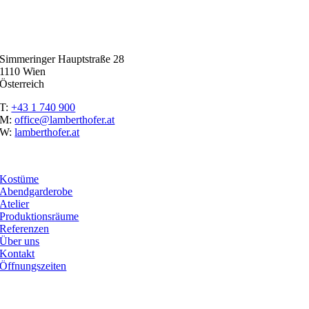
Simmeringer Hauptstraße 28
1110 Wien
Österreich
T:
+43 1 740 900
M:
office@lamberthofer.at
W:
lamberthofer.at
Navigation
Kostüme
Abendgarderobe
Atelier
Produktionsräume
Referenzen
Über uns
Kontakt
Öffnungszeiten
Onlineshop