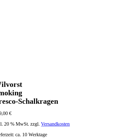
ilvorst
moking
resco-Schalkragen
9,00
€
kl. 20 % MwSt.
zzgl.
Versandkosten
eferzeit: ca. 10 Werktage