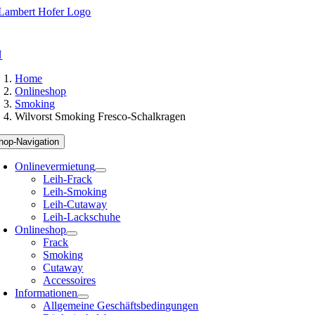
Skip
to
content
N
Home
Onlineshop
Smoking
Wilvorst Smoking Fresco-Schalkragen
hop-Navigation
Onlinevermietung
Leih-Frack
Leih-Smoking
Leih-Cutaway
Leih-Lackschuhe
Onlineshop
Frack
Smoking
Cutaway
Accessoires
Informationen
Allgemeine Geschäftsbedingungen